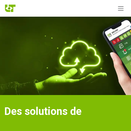
Se rendre au contenu
Des solutions de