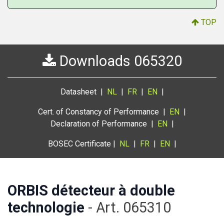
TOP
Downloads 065320
Datasheet |
NL
|
FR
|
EN
|
Cert. of Constancy of Performance |
EN
|
Declaration of Performance |
EN
|
BOSEC Certificate |
NL
|
FR
|
EN
|
ORBIS détecteur à double
technologie
- Art. 065310