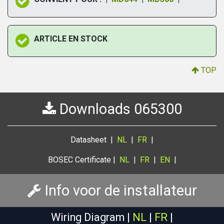
ARTICLE EN STOCK
TOP
Downloads 065300
Datasheet |
NL
|
FR
|
BOSEC Certificate |
NL
|
FR
|
EN
|
Info voor de installateur
Wiring Diagram |
NL
|
FR
|