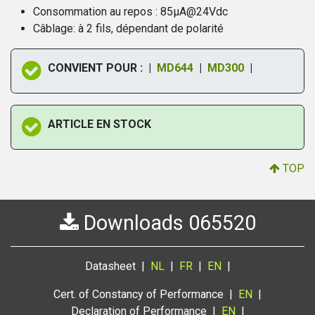
Consommation au repos : 85µA@24Vdc
Câblage: à 2 fils, dépendant de polarité
CONVIENT POUR : |
MD644
|
MD300
|
ARTICLE EN STOCK
TOP
Downloads 065520
Datasheet |
NL
|
FR
|
EN
|
Cert. of Constancy of Performance |
EN
|
Declaration of Performance |
EN
|