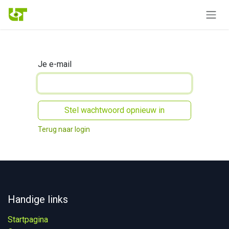
Overslaan naar inhoud
Je e-mail
Stel wachtwoord opnieuw in
Terug naar login
Handige links
Startpagina