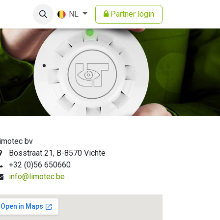
Partner login
NL
imotec bv
Bosstraat 21, B-8570 Vichte
+32 (0)56 650660
info@limotec.be