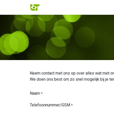
Overslaan naar inhoud
Over ons
Onze systemen
Onze p
Neem contact met ons op over alles wat met on
We doen ons best om zo snel mogelijk bij je te
Naam
*
Telefoonnummer/GSM
*