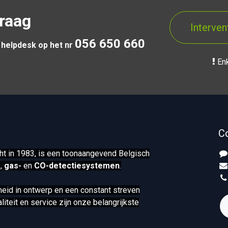
vraag
Interven
056 650 660
 helpdesk op het nr
Enk
C
ht in 1983, is een toonaangevend Belgisch
-
,
gas-
en
CO-detectiesystemen
.
lheid in ontwerp en een constant streven
iteit en service zijn onze belangrijkste