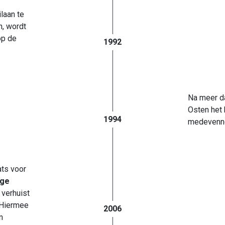
laan te
n, wordt
p de
1992
Na meer da
Osten het 
1994
medevenno
ats voor
ige
 verhuist
 Hiermee
2006
n