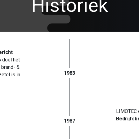
Historiek
richt
 doel het
 brand- &
1983
tel is in
LIMOTEC o
Bedrijfsb
1987