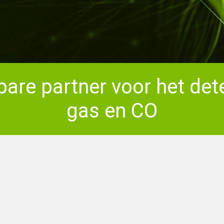
bare partner voor het det
gas en CO​