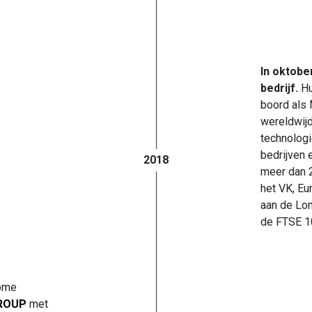
In oktob
bedrijf.
Hu
boord als
wereldwij
technologi
bedrijven 
2018
meer dan 2
het VK, Eu
aan de Lon
de FTSE 1
nome
ROUP
met