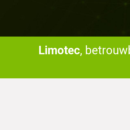
Limotec
, betrouw