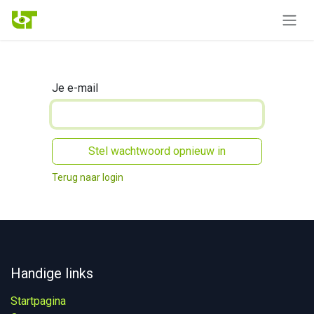
Overslaan naar inhoud
Je e-mail
Stel wachtwoord opnieuw in
Terug naar login
Handige links
Startpagina