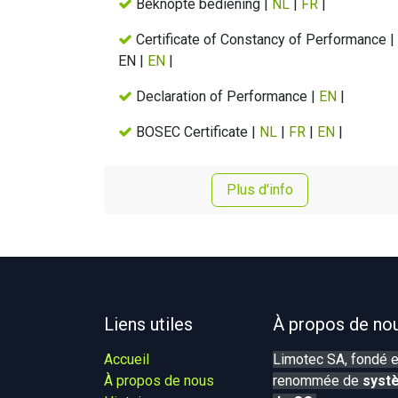
Beknopte bediening |
NL
|
FR
|
Certificate of Constancy of Performance |
EN |
EN
|
Declaration of Performance |
EN
|
BOSEC Certificate |
NL
|
FR
|
EN
|
Plus d'info
Liens utiles
À propos de no
Accueil
Limotec SA, fondé e
À propos de nous
renommée de
systè