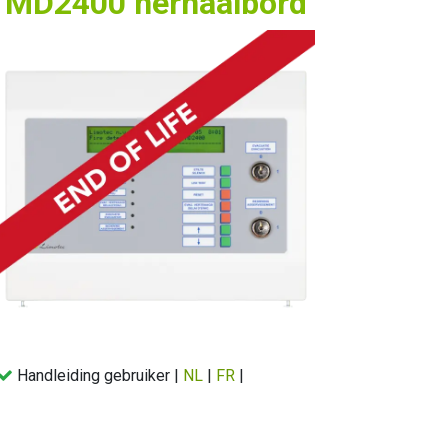
MD2400 herhaalbord
Handleiding gebruiker |
NL
|
FR
|