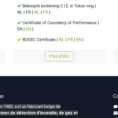
Beknopte bediening C.I.E. in Token-ring |
NL | FR |
NL
|
FR
|
Certificate of Constancy of Performance |
EN |
EN
|
BOSEC Certificate |
NL
|
FR
|
EN
|
Plus d'info
us
C
n 1983, est un fabricant belge de
mes de détection d'incendie, de gaz et