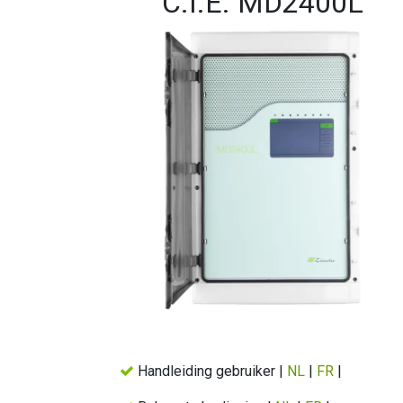
C.I.E. MD2400L
Handleiding gebruiker |
NL
|
FR
|