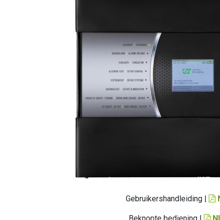
Gebruikershandleiding |
Beknopte bediening |
N