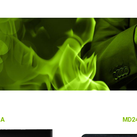
roducten
Opleidingen
Contacteer ons
Blog
SA
MD24