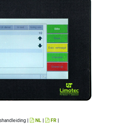
shandleiding |
NL
|
FR
|