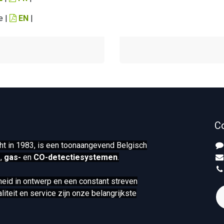
e |
EN
|
C
ht in 1983, is een toonaangevend Belgisch
-
,
gas-
en
CO-detectiesystemen
.
lheid in ontwerp en een constant streven
iteit en service zijn onze belangrijkste