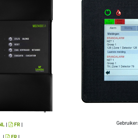
Gebruiker
NL
|
FR
|
L
|
FR
|