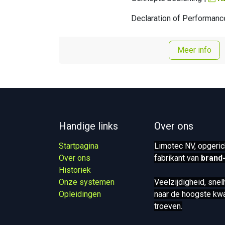
Declaration of Performanc
Meer info
Handige links
Over ons
Startpagina
Limotec NV, opgeric
Over ons
fabrikant van
brand
Historiek
Onze systemen​
Veelzijdigheid, sne
Opleidingen
naar de hoogste kwal
troeven.