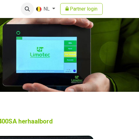
Partner login
NL
00SA herhaalbord