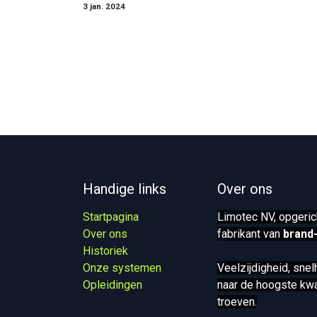
3 jan. 2024
Handige links
Over ons
Startpagina
Limotec NV, opgeric
Over ons
fabrikant van
brand
Historiek
Onze systemen​
Veelzijdigheid, sne
Opleidingen
naar de hoogste kwal
troeven.