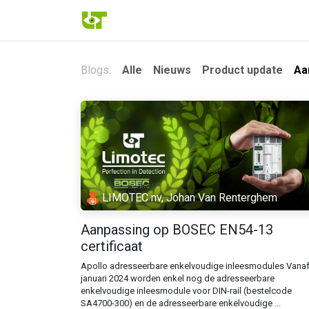
Overslaan naar inhoud
Over ons
Onze systemen
Onze p
Blogs:
Alle
Nieuws
Product update
Aa
LIMOTEC nv, Johan Van Renterghem
Aanpassing op BOSEC EN54-13
certificaat
Apollo adresseerbare enkelvoudige inleesmodules Vanaf
januari 2024 worden enkel nog de adresseerbare
enkelvoudige inleesmodule voor DIN-rail (bestelcode
SA4700-300) en de adresseerbare enkelvoudige ...