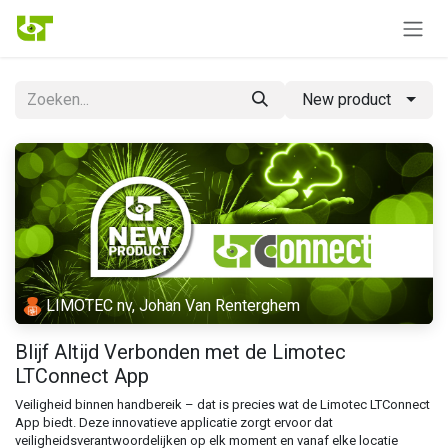
Overslaan naar inhoud
New product
LIMOTEC nv, Johan Van Renterghem
Blijf Altijd Verbonden met de Limotec
LTConnect App
Veiligheid binnen handbereik – dat is precies wat de Limotec LTConnect
App biedt. Deze innovatieve applicatie zorgt ervoor dat
veiligheidsverantwoordelijken op elk moment en vanaf elke locatie