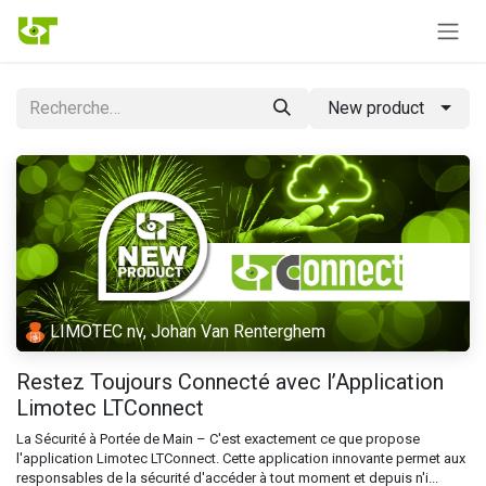
Se rendre au contenu
New product
LIMOTEC nv, Johan Van Renterghem
Restez Toujours Connecté avec l’Application
Limotec LTConnect
La Sécurité à Portée de Main – C'est exactement ce que propose
l'application Limotec LTConnect. Cette application innovante permet aux
responsables de la sécurité d'accéder à tout moment et depuis n'i...