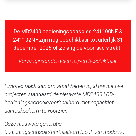
De MD2400 bedieningsconsoles 241100NF &
241102NF zijn nog beschikbaar tot uiterlijk 31
december 2026 of zolang de voorraad strekt.
Vervanginsonderdelen blijven beschikbaar.
Limotec raadt aan om vanaf heden bij al uw nieuwe
projecten standaard de nieuwste MD2400 LCD-
bedieningsconsole/herhaalbord met capacitief
aanraakscherm te voorzien.
Deze nieuwste generatie
bedieningsconsole/herhaalbord biedt een moderne