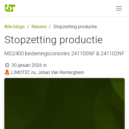
Overslaan naar inhoud
Alle blogs
Nieuws
Stopzetting productie
Stopzetting productie
MD2400 bedieningsconsoles 241100NF & 241102NF
30 januari 2026
in
LIMOTEC nv, Johan Van Renterghem