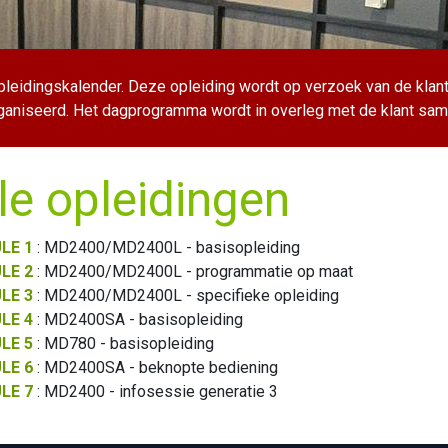
eidingskalender. Deze opleiding wordt op verzoek van de klant 
ganiseerd. Het dagprogramma wordt in overleg met de klant sa
le opleidingen
LE 1
: MD2400/MD2400L - basisopleiding
LE 2
: MD2400/MD2400L - programmatie op maat
LE 3
: MD2400/MD2400L - specifieke opleiding
LE 4
: MD2400SA - basisopleiding
LE 5
: MD780 - basisopleiding
LE 6
: MD2400SA - beknopte bediening
LE 7
: MD2400 - infosessie generatie 3