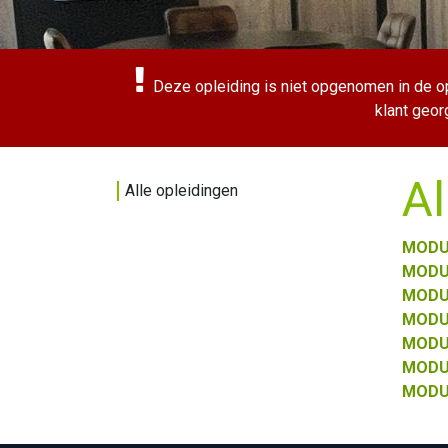
Deze opleiding is niet opgenomen in de opl
klant geor
Al
Alle opleidingen
MODU
MODU
MODU
MODU
MODU
MODU
MODU