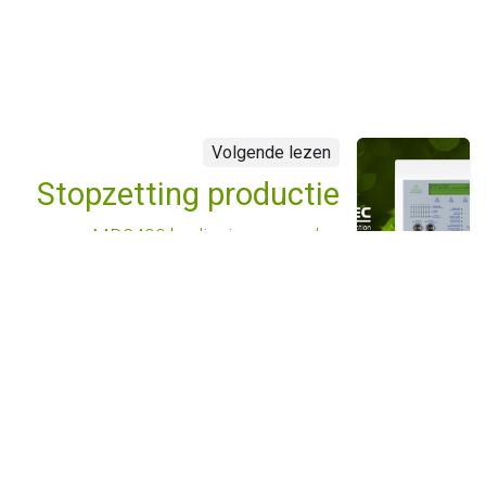
Volgende lezen
Stopzetting productie
MD2400 bedieningsconsoles
241100NF & 241102NF
Handige links
Startpagina
Over ons